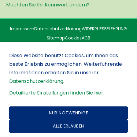
Möchten Sie Ihr Kennwort ändern?
Impressum
Datenschutzerklärung
WIDERRUFSBELEHRUNG
Sitemap
Cookies
AGB
GERÄTE, MÖBEL und AUSSTATTUNG für GROSSKÜCHE,
FLEISCHEREI und SPEISEAUSGABE zum HERSTELLEN, AUSGEBEN
Diese Website benutzt Cookies, um Ihnen das
und SPÜLEN
beste Erlebnis zu ermöglichen. Weiterführende
Konzeptberatung
|
Projektplanung
|
Verkauf
|
Installations-
Informationen erhalten Sie in unserer
und Reparatur-Service
Datenschutzerklärung
.
Es gelten unsere Allgemeinen Geschäftsbedingungen, die
Detaillierte Einstellungen finden Sie hier.
Sie im Internet unter
https://www.attempel.de/agb.html
einsehen können.
NUR NOTWENDIGE
Kontakt
|
Geschäftszeiten
+49 4954 95479-10
ALLE ERLAUBEN
Wankelstraße 9 · D-26802
Moormerland